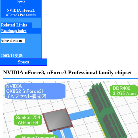
Specs
↓
NVIDIA nForce3,
nForce3 Pro family
Related Links
Roadmap index
Advertisement
2003/11更新
Specs
NVIDIA nForce3, nForce3 Professional family chipset