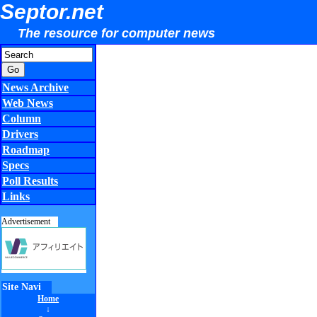
Septor.net
The resource for computer news
News Archive
Web News
Column
Drivers
Roadmap
Specs
Poll Results
Links
Advertisement
Site Navi
Home
↓