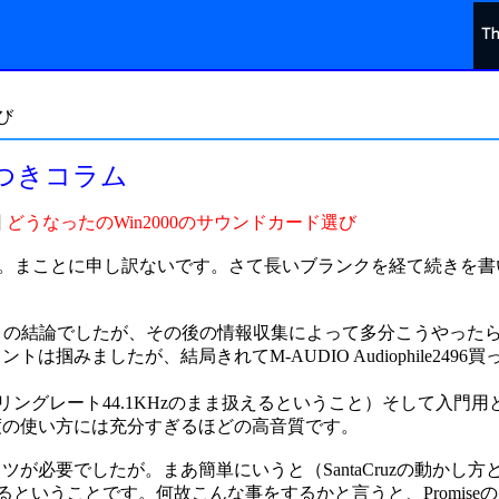
び
つきコラム
回
どうなったのWin2000のサウンドカード選び
た。まことに申し訳ないです。さて長いブランクを経て続きを書
al不可との結論でしたが、その後の情報収集によって多分こうやった
みましたが、結局きれてM-AUDIO Audiophile2496買
リングレート44.1KHzのまま扱えるということ）そして入門用
度の使い方には充分すぎるほどの高音質です。
が必要でしたが。まあ簡単にいうと（SantaCruzの動かし方
eにするということです。何故こんな事をするかと言うと、Promise