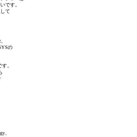
しいです。
生して
z、
SYSの
です。
も
で
gy、