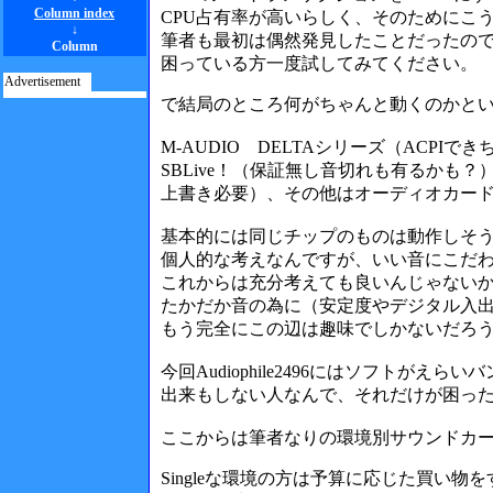
Column index
CPU占有率が高いらしく、そのためにこ
↓
筆者も最初は偶然発見したことだったので
Column
困っている方一度試してみてください。
Advertisement
で結局のところ何がちゃんと動くのかと
M-AUDIO DELTAシリーズ（ACPIできち
SBLive！（保証無し音切れも有るかも？）、Y
上書き必要）、その他はオーディオカー
基本的には同じチップのものは動作しそう
個人的な考えなんですが、いい音にこだわる人
これからは充分考えても良いんじゃない
たかだか音の為に（安定度やデジタル入出
もう完全にこの辺は趣味でしかないだろ
今回Audiophile2496にはソフトが
出来もしない人なんで、それだけが困っ
ここからは筆者なりの環境別サウンドカ
Singleな環境の方は予算に応じた買い物を