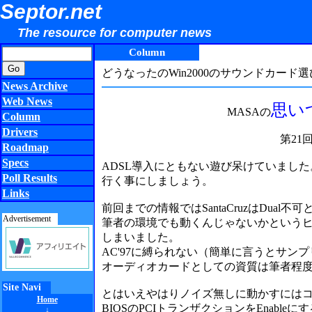
Septor.net
The resource for computer news
Column
どうなったのWin2000のサウンドカード選
News Archive
Web News
思い
MASAの
Column
Drivers
第21
Roadmap
Specs
ADSL導入にともない遊び呆けていまし
Poll Results
行く事にしましょう。
Links
前回までの情報ではSantaCruzはDu
Advertisement
筆者の環境でも動くんじゃないかというヒントは掴
しまいました。
AC'97に縛られない（簡単に言うとサンプ
オーディオカードとしての資質は筆者程
Site Navi
とはいえやはりノイズ無しに動かすにはコツ
Home
BIOSのPCIトランザクションをEnabl
↓