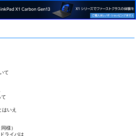
いて
ら
って
とはいえ
と同様）
のドライバは