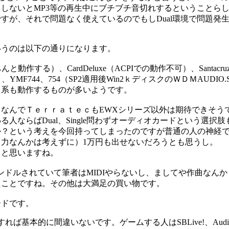
うしないとMP3等の再生中にブチブチ音切れするということら
すが、それで問題なく使えているのでもしDual環境で問題発
いうのは以下の通りになります。
んと動作する）、CardDeluxe（ACPIでの動作不可）、Santacru
MF744、754（SP2適用後Win2ｋディスクのＷＤＭAUDIO.
ド系も動作するものが多いようです。
なんでＴｅｒｒａｔｅｃもEWXシリーズ以外は期待できそう
ならばDual、Single問わずオーディオカードという選択肢
か？という考えを今回持ってしまったのですが普通の人の神経
力なんかは考えずに）1万円も出せないだろうとも思うし。
うと思いますね。
えらいバンドルされていて筆者はMIDIやらないし、ましてや作曲なんか
たことですね。その他は大満足の買い物です。
ードです。
すれば基本的に間違いないです。ゲームする人はSBLive!、Audi