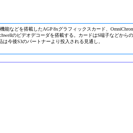
ベースにチューナ機能などを搭載したAGP 8xグラフィックスカード、Omni
、Techwellのビデオデコーダを搭載する。カードはS端子など
品は今後S3のパートナーより投入される見通し。