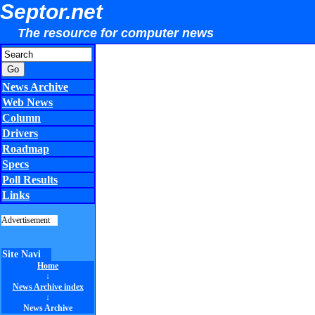
Septor.net
The resource for computer news
News Archive
Web News
Column
Drivers
Roadmap
Specs
Poll Results
Links
Advertisement
Site Navi
Home
↓
News Archive index
↓
News Archive