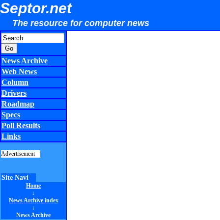
Septor.net
The resource for computer news
News Archive
Web News
Column
Drivers
Roadmap
Specs
Poll Results
Links
Advertisement
Site Navi
Home
↓
News Archive index
↓
News Archive