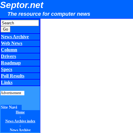
Septor.net
The resource for computer news
News Archive
Web News
Column
Drivers
Roadmap
Specs
Poll Results
Links
Advertisement
Site Navi
Home
↓
News Archive index
↓
News Archive