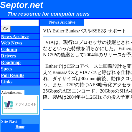
Septor.net
The resource for computer news
News Archive
VIA Esther BaniasバスやSSE2をサポート
News Archive
VIAは、現行C3プロセッサの後継とされるC5I 
Web News
などといった特徴を明らかにした。Estherは
Column
N C5Pの後継として2004年のリリース
Drivers
Roadmap
EstherではC5Pコアベースに回路設計
Specs
えてBaniasバスとVIAバスと呼ばれる
Poll Results
れ、ダイサイズは30sqmm前後、動作ク
Links
う。また、C5Pの持つAES暗号化アクセラ
25GbpsのAESエンコード、20Gbpsの
Advertisement
降、製品は2004年中に2GHzでの投入予
Site Navi
Home
↓