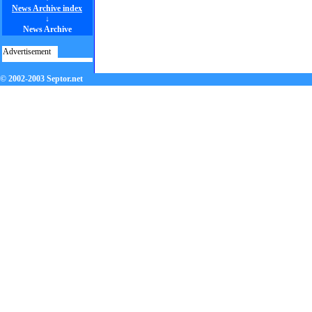
News Archive index
↓
News Archive
Advertisement
© 2002-2003 Septor.net