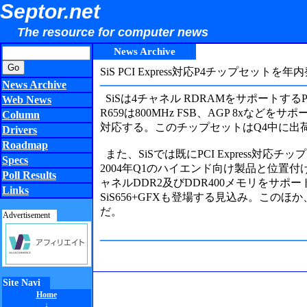
Septor.net
The resource for computer news
News Archive
SiS PCI Express対応P4チップセットを
News Archive
SiSは4チャネル RDRAMをサポートするP
Web News
R659は800MHz FSB、AGP 8xな
Column
対応する。このチップセットはQ4中に出
Drivers
Roadmap
また、SiSでは既にPCI Express対応
Specs
2004年Q1のハイエンド向け製品と位置付けてい
Poll Results
ャネルDDR2及びDDR400メモリをサポ
Links
SiS656+GFXも登場する見込み。このほか
だ。
Advertisement
Site Navi
Home
↓