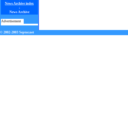
News Archive index
↓
News Archive
Advertisement
© 2002-2003 Septor.net