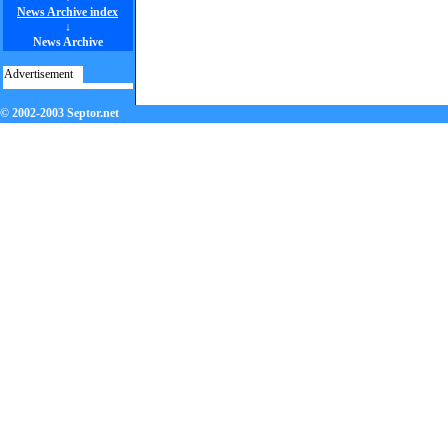
News Archive index
↓
News Archive
Advertisement
© 2002-2003 Septor.net