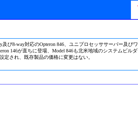
び8-way対応のOpteron 846、ユニプロセッササーバー及び
eron 146が直ちに登場、Model 846も北米地域のシステム
6が$3,199に設定され、既存製品の価格に変更はない。