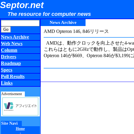
Septor.net
The resource for computer news
News Archive
AMD Opteron 146, 846リリース
News Archive
AMDは、動作クロックを向上させた4-way及
Web News
これらはともに2GHzで動作し、製品はOpt
Column
Opteron 146が$669、Opteron 84
Drivers
Roadmap
Specs
Poll Results
Links
Advertisement
Site Navi
Home
↓