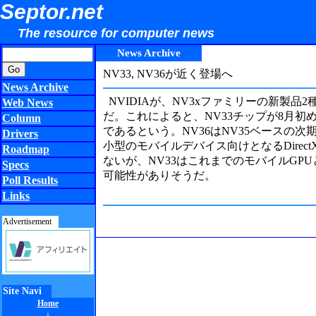
Septor.net
The resource for computer news
News Archive
NV33, NV36が近く登場へ
News Archive
NVIDIAが、NV3xファミリーの新製
Web News
だ。これによると、NV33チップが8月初
Column
であるという。NV36はNV35ベースの
Drivers
小型のモバイルデバイス向けとなるDire
Roadmap
ないが、NV33はこれまでのモバイルG
Specs
可能性がありそうだ。
Poll Results
Links
Advertisement
Site Navi
Home
↓