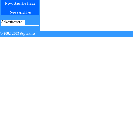
News Archive index
↓
News Archive
Advertisement
© 2002-2003 Septor.net