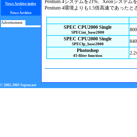
Pentium 4システムを21%、Xeonシステムを3
News Archive index
Pentium 4環境よりも1.5倍高速であったと
↓
News Archive
Advertisement
SPEC CPU2000 Single
800
SPECint_base2000
SPEC CPU2000 Single
840
SPECfp_base2000
Photoshop
2.2
45-filter function
© 2002-2003 Septor.net