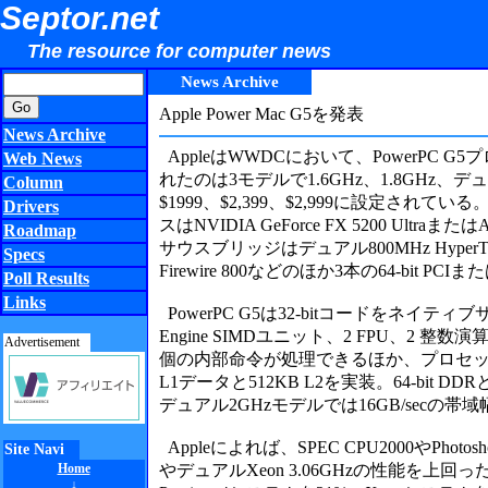
Septor.net
The resource for computer news
News Archive
Apple Power Mac G5を発表
News Archive
AppleはWWDCにおいて、PowerPC 
Web News
れたのは3モデルで1.6GHz、1.8GHz、デ
Column
$1999、$2,399、$2,999に設定さ
Drivers
スはNVIDIA GeForce FX 5200 Ultraま
Roadmap
サウスブリッジはデュアル800MHz HyperTr
Specs
Firewire 800などのほか3本の64-bit 
Poll Results
Links
PowerPC G5は32-bitコードをネイティブ
Engine SIMDユニット、2 FPU、2 整
Advertisement
個の内部命令が処理できるほか、プロセッサは
L1データと512KB L2を実装。64-bi
デュアル2GHzモデルでは16GB/secの
Appleによれば、SPEC CPU2000やPho
Site Navi
Home
やデュアルXeon 3.06GHzの性能を
↓