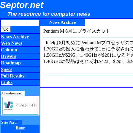
Septor.net
The resource for computer news
News Archive
Pentium M 6月にプライスカット
News Archive
Intelは6月初めにPentium Mプロセ
Web News
1.70GHzの投入に合わせて1日に予定されてい
Column
1.50GHzが$295、1.40GHzが$261に
Drivers
1.40GHzの製品はそれぞれ$423、$295、
Roadmap
Specs
Poll Results
Links
Advertisement
Site Navi
Home
↓