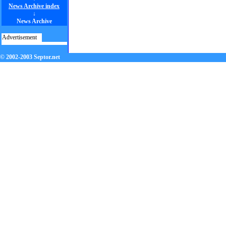
News Archive index
↓
News Archive
Advertisement
© 2002-2003 Septor.net