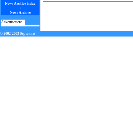
News Archive index
↓
News Archive
Advertisement
© 2002-2003 Septor.net