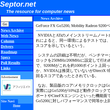
Septor.net
The resource for computer news
News Archive
GeForce FX Go5200, Mobility Radeon 
News Archive
NVIDIAとATiのメインストリームノ
Web News
れによると、同一環境によるテストでは、GeForce 
Column
スコアを示しているという。
Drivers
Roadmap
システムの詳細は不明だが、ベンチマークはPen
Specs
ロックを250MHz/200MHzに設定して行わ
Poll Results
で、9200Mがこれを約1000ポイント上回
Links
か、NVIDIAは推奨していないがDirectX 
回るスコアであったとされている。
Advertisement
なお、製品版のコア/メモリクロックはGo5200
実際にはGo5200が10%ほど動作クロックで
ポートやCineFXエンジンといった機能面
Go5200に対しパフォーマンスで同等か
Site Navi
Home
↓