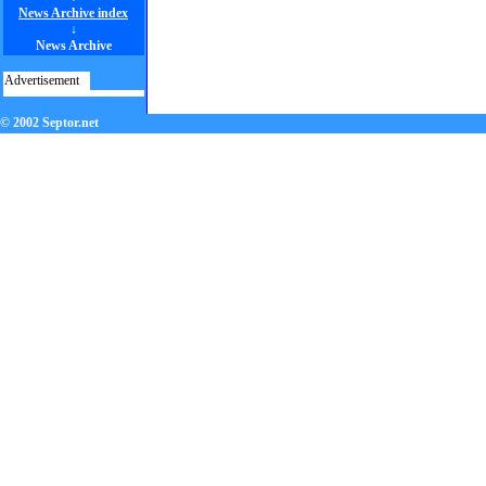
News Archive index
↓
News Archive
Advertisement
© 2002 Septor.net