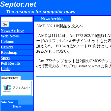
Septor.net
The resource for computer news
News Archive
AMD 802.11b製品を投入へ
News Archive
AMDは11月4日、Am1772 802.11b無線
Web News
ードのリファレンスデザインキットも公表する予
Column
加えられ、PDAのほかノートPC向けとしても
Drivers
あるかもしれない。
Roadmap
Specs
Am1772チップセットは2個のCMOSチッ
Poll Results
の消費電力をそれぞれ134mA/232m
Links
Advertisement
Site Navi
Home
↓