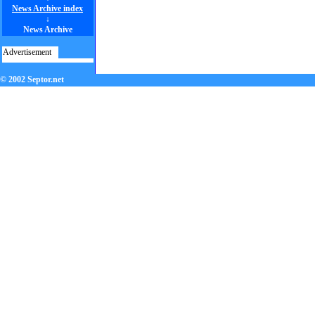
News Archive index
↓
News Archive
Advertisement
© 2002 Septor.net