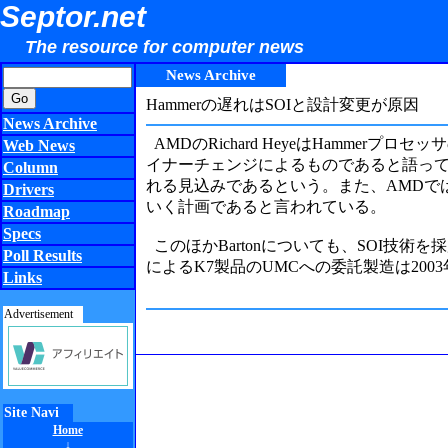
Septor.net
The resource for computer news
News Archive
Hammerの遅れはSOIと設計変更が原因
News Archive
AMDのRichard HeyeはHamme
Web News
イナーチェンジによるものであると語っている
Column
れる見込みであるという。また、AMDでは
Drivers
いく計画であると言われている。
Roadmap
Specs
このほかBartonについても、SOI技術を
Poll Results
によるK7製品のUMCへの委託製造は20
Links
Advertisement
Site Navi
Home
↓