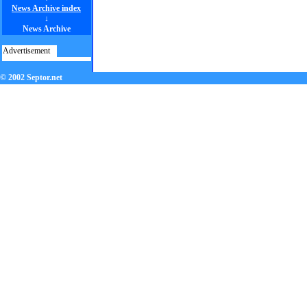
News Archive index
↓
News Archive
Advertisement
© 2002 Septor.net