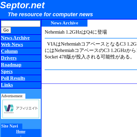
Septor.net
The resource for computer news
News Archive
Nehemiah 1.2GHzはQ4に登場
News Archive
VIAはNehemiahコアベースとなるC3 
Web News
にはNehemiahコアベースのC3 1.2GH
Column
Socket 478版が投入される可能性がある。
Drivers
Roadmap
Specs
Poll Results
Links
Advertisement
Site Navi
Home
↓