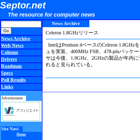
Septor.net
The resource for computer news
News Archive
Celeron 1.8GHzリリース
News Archive
IntelはPentium 4ベースのCeleron
Web News
ュを実装、400MHz FSB、478-pinパッ
Column
サは今後、1.9GHz、2GHzの製品が年内に
Drivers
れると見られている。
Roadmap
Specs
Poll Results
Links
Advertisement
Site Navi
Home
↓