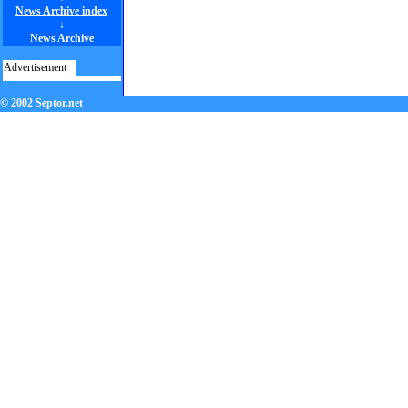
News Archive index
↓
News Archive
Advertisement
© 2002 Septor.net